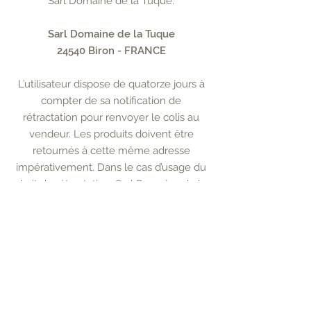
Sarl Domaine de la Tuque.
Sarl Domaine de la Tuque
24540 Biron - FRANCE
L’utilisateur dispose de quatorze jours à
compter de sa notification de
rétractation pour renvoyer le colis au
vendeur. Les produits doivent être
retournés à cette même adresse
impérativement. Dans le cas d’usage du
droit de rétractation, Sarl Domaine de la
Tuque s’engage à rembourser le client
par virement à compter de la réception
de la marchandise retournée.
Le retour devra se faire aux frais du
client. Tout produit incomplet,
endommagé, ou avec un emballage
détérioré ne sera ni repris, ni échangé, ni